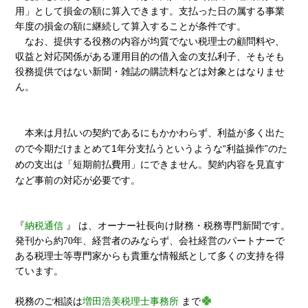
用」として損金の額に算入できます。支払った日の属する事業
年度の損金の額に継続して算入することが条件です。
なお、提供する役務の内容が均質でない税理士の顧問料や、
収益と対応関係がある運用目的の借入金の支払利子、そもそも
役務提供ではない新聞・雑誌の購読料などは対象とはなりませ
ん。
本来は月払いの契約であるにもかかわらず、利益が多く出た
ので今期だけまとめて1年分支払うというような“利益操作”のた
めの支出は「短期前払費用」にできません。契約内容を見直す
など事前の対応が必要です。
『
納税通信
』 は、オーナー社長向け財務・税務専門新聞です。
発刊から約70年、経営者のみならず、会社経営のパートナーで
ある税理士等専門家からも貴重な情報紙として多くの支持を得
ています。
税務のご相談は
増田浩美税理士事務所
まで