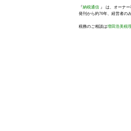
『
納税通信
』 は、オーナ
発刊から約70年、経営者の
税務のご相談は
増田浩美税